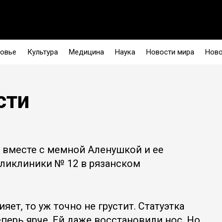
овье
Культура
Медицина
Наука
Новости мира
Ново
сти
 вместе с мемной Аленушкой и ее
оликлиники № 12 в рязанском
яет, то уж точно не грустит. Статуэтка
перь ярче. Ей даже восстановили нос. Но