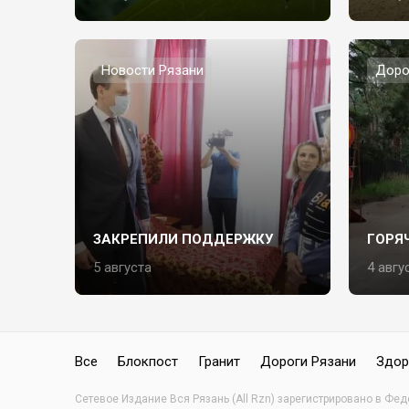
Новости Рязани
Доро
ЗАКРЕПИЛИ ПОДДЕРЖКУ
ГОРЯ
5 августа
4 авгу
Все
Блокпост
Гранит
Дороги Рязани
Здор
Сетевое Издание Вся Рязань (All Rzn) зарегистрировано в Фе