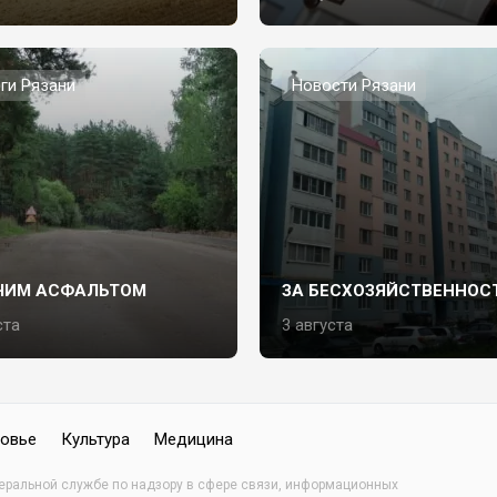
ги Рязани
Новости Рязани
ЧИМ АСФАЛЬТОМ
ЗА БЕСХОЗЯЙСТВЕННОС
ста
3 августа
овье
Культура
Медицина
деральной службе по надзору в сфере связи, информационных