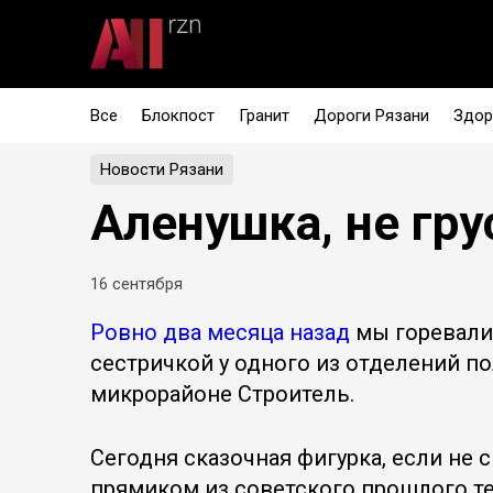
Все
Блокпост
Гранит
Дороги Рязани
Здор
Новости Рязани
Аленушка, не гру
16 сентября
Ровно два месяца назад
мы горевали
сестричкой у одного из отделений п
микрорайоне Строитель.
Сегодня сказочная фигурка, если не си
прямиком из советского прошлого те