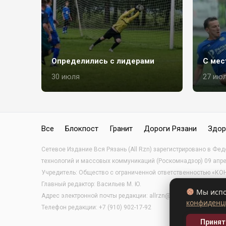
Определились с лидерами
С мес
30 июля
27 ию
Все
Блокпост
Гранит
Дороги Рязани
Здор
Сетевое Издание Вся Рязань (All Rzn) зарегистрировано в Фе
технологий и массовых коммуникаций (Роскомнадзор) 09 апр
Учредитель: Общество с ограниченной ответственностью «
Главный редактор: Васильев М. Ю.
Мы испол
Адрес электронной почты редакции: allrzn@yandex.ru
конфиденц
Телефон редакции: +7 (910) 902-17-92
Принят