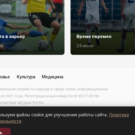
та в карьер
Время перемен
ля
24 июля
овье
Культура
Медицина
деральной службе по надзору в сфере связи, информационных
еля 2021 года. Регистрационный номер Эл № ФС77-80786
КОНСАЛТИНГ МЕДИА ГРУПП»
ьзуем файлы cookie для улучшения работы сайта.
Политика
иальности
ь