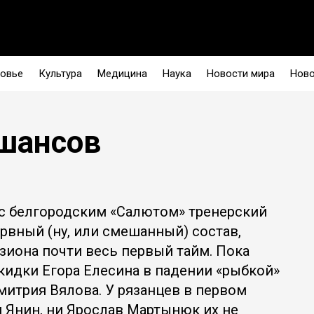
овье
Культура
Медицина
Наука
Новости мира
Ново
 шансов
 с белгородским «Салютом» тренерский
рвный (ну, или смешанный) состав,
зиона почти весь первый тайм. Пока
кидки Егора Елесина в падении «рыбкой»
митрия Вялова. У рязанцев в первом
м Янин, ни Ярослав Мартынюк их не