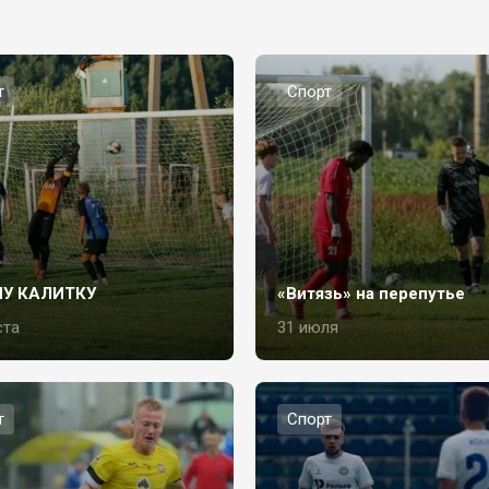
т
Спорт
НУ КАЛИТКУ
«Витязь» на перепутье
ста
31 июля
т
Спорт