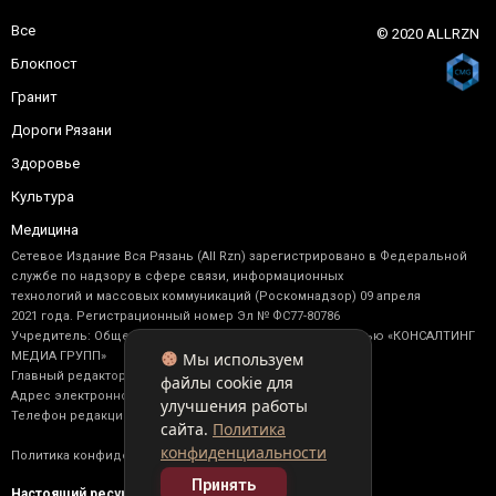
Все
© 2020 ALLRZN
Блокпост
Гранит
Дороги Рязани
Здоровье
Культура
Медицина
Сетевое Издание Вся Рязань (All Rzn) зарегистрировано в Федеральной
службе по надзору в сфере связи, информационных
технологий и массовых коммуникаций (Роскомнадзор) 09 апреля
2021 года. Регистрационный номер Эл № ФС77-80786
Учредитель: Общество с ограниченной ответственностью «КОНСАЛТИНГ
Мы используем
МЕДИА ГРУПП»
Главный редактор: Васильев М. Ю.
файлы cookie для
Адрес электронной почты редакции: allrzn@yandex.ru
улучшения работы
Телефон редакции: +7 (910) 902-17-92
сайта.
Политика
конфиденциальности
Политика конфиденциальности
Принять
Настоящий ресурс содержит материалы 16+