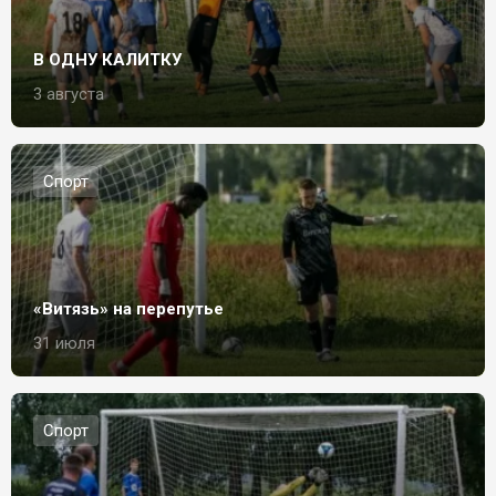
В ОДНУ КАЛИТКУ
3 августа
Спорт
«Витязь» на перепутье
31 июля
Спорт