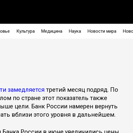
овье
Культура
Медицина
Наука
Новости мира
Ново
ти замедляется
третий месяц подряд. По
елом по стране этот показатель также
выше цели. Банк России намерен вернуть
вать вблизи этого уровня в дальнейшем.
 Банка России в июне увеличились цены