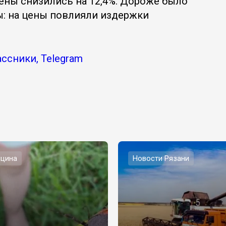
ены снизились на 12,4%. Дороже было
ы: на цены повлияли издержки
ссники, Telegram
цина
Новости Рязани