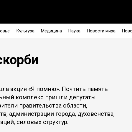
овье
Культура
Медицина
Наука
Новости мира
Ново
скорби
ошла акция «Я помню». Почтить память
ьный комплекс пришли депутаты
вители правительства области,
в, администрации города, духовенства,
аций, силовых структур.