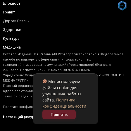
Блокпост
Гранит
Дороги Рязани
Здоровье
Культура
Медицина
Сетевое Издание Вся Рязань (All Rzn) зарегистрировано в Федеральной
службе по надзору в сфере связи, информационных
технологий и массовых коммуникаций (Роскомнадзор) 09 апреля
2021 года. Регистрационный номер Эл № ФС77-80786
Учредитель: Общество с ограниченной ответственностью «КОНСАЛТИНГ
Мы используем
МЕДИА ГРУПП»
Главный редактор: Васильев М. Ю.
файлы cookie для
Адрес электронной почты редакции: allrzn@yandex.ru
улучшения работы
Телефон редакции: +7 (910) 902-17-92
сайта.
Политика
конфиденциальности
Политика конфиденциальности
Принять
Настоящий ресурс содержит материалы 16+