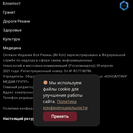
Блокпост
Гранит
Дороги Рязани
Здоровье
Культура
Медицина
Сетевое Издание Вся Рязань (All Rzn) зарегистрировано в Федеральной
службе по надзору в сфере связи, информационных
технологий и массовых коммуникаций (Роскомнадзор) 09 апреля
2021 года. Регистрационный номер Эл № ФС77-80786
Учредитель: Общество с ограниченной ответственностью «КОНСАЛТИНГ
Мы используем
МЕДИА ГРУПП»
Главный редактор: Васильев М. Ю.
файлы cookie для
Адрес электронной почты редакции: allrzn@yandex.ru
улучшения работы
Телефон редакции: +7 (910) 902-17-92
сайта.
Политика
конфиденциальности
Политика конфиденциальности
Принять
Настоящий ресурс содержит материалы 16+